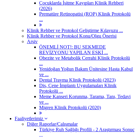
Çocuklarda İşitme Kayıpları Klinik Rehberi
(2026)
Prematüre Retinopatisi (ROP) Klinik Protokolü
...
Klinik Rehber ve Protokol Geliştirme Kılavuzu ...
Klinik Rehber ve Protokol Konu/Olgu Önerisi
Arşiv
ÖNEMLİ NOT!: BU SEKMEDE
REVİZYONU YAPILAN ESKİ ...
Obezite ve Metabolik Cerrahi Klinik Protokolü
...
Yenidoğan Yoğun Bakım Ünitesine Hasta Kabul
ve ...
Dental Travma Klinik Protokolü (2023)
Diş, Çene İmplantı Uygulamaları Klinik
Protokolü ...
Meme Kanseri Korunma, Tarama, Tanı, Tedavi
ve ...
Migren Klinik Protokolü (2020)
Faaliyetlerimiz
Diğer Raporlar/Çalışmalar
Türkiye Ruh Sağlığı Profili - 2 Araştırması Sonuç
...