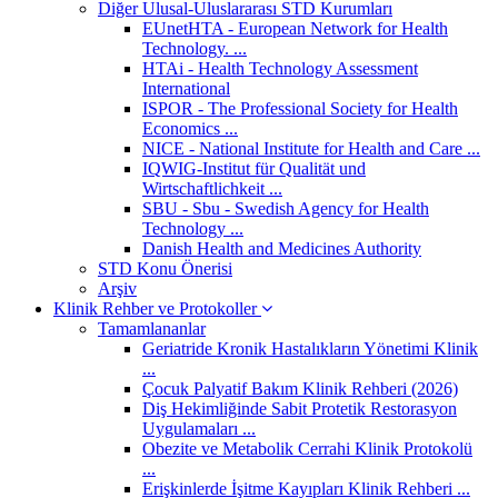
Diğer Ulusal-Uluslararası STD Kurumları
EUnetHTA - European Network for Health
Technology. ...
HTAi - Health Technology Assessment
International
ISPOR - The Professional Society for Health
Economics ...
NICE - National Institute for Health and Care ...
IQWIG-Institut für Qualität und
Wirtschaftlichkeit ...
SBU - Sbu - Swedish Agency for Health
Technology ...
Danish Health and Medicines Authority
STD Konu Önerisi
Arşiv
Klinik Rehber ve Protokoller
Tamamlananlar
Geriatride Kronik Hastalıkların Yönetimi Klinik
...
Çocuk Palyatif Bakım Klinik Rehberi (2026)
Diş Hekimliğinde Sabit Protetik Restorasyon
Uygulamaları ...
Obezite ve Metabolik Cerrahi Klinik Protokolü
...
Erişkinlerde İşitme Kayıpları Klinik Rehberi ...