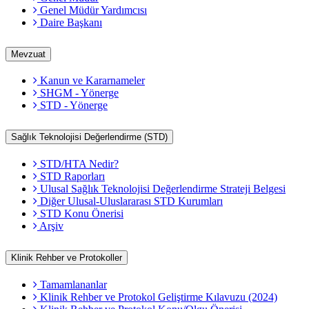
Genel Müdür Yardımcısı
Daire Başkanı
Mevzuat
Kanun ve Kararnameler
SHGM - Yönerge
STD - Yönerge
Sağlık Teknolojisi Değerlendirme (STD)
STD/HTA Nedir?
STD Raporları
Ulusal Sağlık Teknolojisi Değerlendirme Strateji Belgesi
Diğer Ulusal-Uluslararası STD Kurumları
STD Konu Önerisi
Arşiv
Klinik Rehber ve Protokoller
Tamamlananlar
Klinik Rehber ve Protokol Geliştirme Kılavuzu (2024)