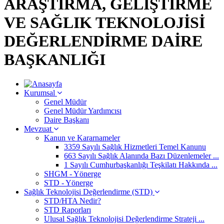
ARAŞTIRMA, GELİŞTİRME
VE SAĞLIK TEKNOLOJİSİ
DEĞERLENDİRME DAİRE
BAŞKANLIĞI
Kurumsal
Genel Müdür
Genel Müdür Yardımcısı
Daire Başkanı
Mevzuat
Kanun ve Kararnameler
3359 Sayılı Sağlık Hizmetleri Temel Kanunu
663 Sayılı Sağlık Alanında Bazı Düzenlemeler ...
1 Sayılı Cumhurbaşkanlığı Teşkilatı Hakkında ...
SHGM - Yönerge
STD - Yönerge
Sağlık Teknolojisi Değerlendirme (STD)
STD/HTA Nedir?
STD Raporları
Ulusal Sağlık Teknolojisi Değerlendirme Strateji ...