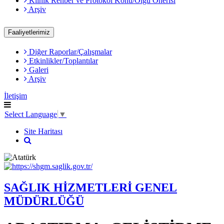
Klinik Rehber ve Protokol Konu/Olgu Önerisi
Arşiv
Faaliyetlerimiz
Diğer Raporlar/Çalışmalar
Etkinlikler/Toplantılar
Galeri
Arşiv
İletişim
Select Language
▼
Site Haritası
SAĞLIK HİZMETLERİ GENEL
MÜDÜRLÜĞÜ