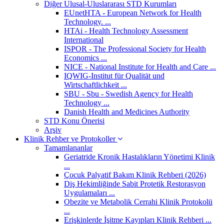
Diğer Ulusal-Uluslararası STD Kurumları
EUnetHTA - European Network for Health
Technology. ...
HTAi - Health Technology Assessment
International
ISPOR - The Professional Society for Health
Economics ...
NICE - National Institute for Health and Care ...
IQWIG-Institut für Qualität und
Wirtschaftlichkeit ...
SBU - Sbu - Swedish Agency for Health
Technology ...
Danish Health and Medicines Authority
STD Konu Önerisi
Arşiv
Klinik Rehber ve Protokoller
Tamamlananlar
Geriatride Kronik Hastalıkların Yönetimi Klinik
...
Çocuk Palyatif Bakım Klinik Rehberi (2026)
Diş Hekimliğinde Sabit Protetik Restorasyon
Uygulamaları ...
Obezite ve Metabolik Cerrahi Klinik Protokolü
...
Erişkinlerde İşitme Kayıpları Klinik Rehberi ...