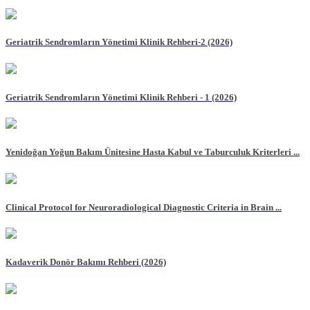
Geriatrik Sendromların Yönetimi Klinik Rehberi-2 (2026)
Geriatrik Sendromların Yönetimi Klinik Rehberi - 1 (2026)
Yenidoğan Yoğun Bakım Ünitesine Hasta Kabul ve Taburculuk Kriterleri ...
Clinical Protocol for Neuroradiological Diagnostic Criteria in Brain ...
Kadaverik Donör Bakımı Rehberi (2026)