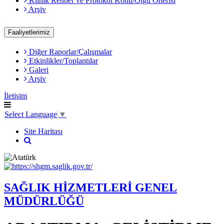
Klinik Rehber ve Protokol Konu/Olgu Önerisi
Arşiv
Faaliyetlerimiz
Diğer Raporlar/Çalışmalar
Etkinlikler/Toplantılar
Galeri
Arşiv
İletişim
Select Language
▼
Site Haritası
SAĞLIK HİZMETLERİ GENEL
MÜDÜRLÜĞÜ