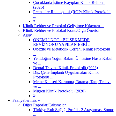
Çocuklarda İşitme Kayıpları Klinik Rehberi
(2026)
Prematüre Retinopatisi (ROP) Klinik Protokolü
...
Klinik Rehber ve Protokol Geliştirme Kılavuzu ...
Klinik Rehber ve Protokol Konu/Olgu Önerisi
Arşiv
ÖNEMLİ NOT!: BU SEKMEDE
REVİZYONU YAPILAN ESKİ ...
Obezite ve Metabolik Cerrahi Klinik Protokolü
...
Yenidoğan Yoğun Bakım Ünitesine Hasta Kabul
ve ...
Dental Travma Klinik Protokolü (2023)
Diş, Çene İmplantı Uygulamaları Klinik
Protokolü ...
Meme Kanseri Korunma, Tarama, Tanı, Tedavi
ve ...
Migren Klinik Protokolü (2020)
Faaliyetlerimiz
Diğer Raporlar/Çalışmalar
Türkiye Ruh Sağlığı Profili - 2 Araştırması Sonuç
...