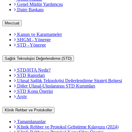
Genel Müdür Yardımcısı
Daire Başkanı
Mevzuat
Kanun ve Kararnameler
SHGM - Yönerge
STD - Yönerge
Sağlık Teknolojisi Değerlendirme (STD)
STD/HTA Nedir?
STD Raporları
Ulusal Sağlık Teknolojisi Değerlendirme Strateji Belgesi
Diğer Ulusal-Uluslararası STD Kurumları
STD Konu Önerisi
Arşiv
Klinik Rehber ve Protokoller
Tamamlananlar
Klinik Rehber ve Protokol Geliştirme Kılavuzu (2024)