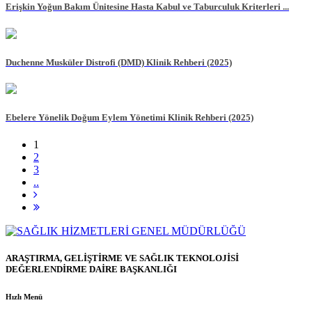
Erişkin Yoğun Bakım Ünitesine Hasta Kabul ve Taburculuk Kriterleri ...
Duchenne Musküler Distrofi (DMD) Klinik Rehberi (2025)
Ebelere Yönelik Doğum Eylem Yönetimi Klinik Rehberi (2025)
1
2
3
..
ARAŞTIRMA, GELİŞTİRME VE SAĞLIK TEKNOLOJİSİ
DEĞERLENDİRME DAİRE BAŞKANLIĞI
Hızlı Menü