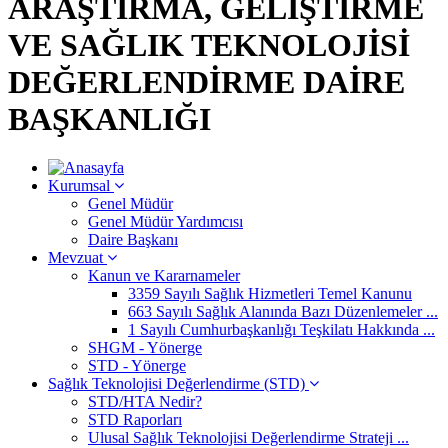
ARAŞTIRMA, GELİŞTİRME
VE SAĞLIK TEKNOLOJİSİ
DEĞERLENDİRME DAİRE
BAŞKANLIĞI
Kurumsal
Genel Müdür
Genel Müdür Yardımcısı
Daire Başkanı
Mevzuat
Kanun ve Kararnameler
3359 Sayılı Sağlık Hizmetleri Temel Kanunu
663 Sayılı Sağlık Alanında Bazı Düzenlemeler ...
1 Sayılı Cumhurbaşkanlığı Teşkilatı Hakkında ...
SHGM - Yönerge
STD - Yönerge
Sağlık Teknolojisi Değerlendirme (STD)
STD/HTA Nedir?
STD Raporları
Ulusal Sağlık Teknolojisi Değerlendirme Strateji ...